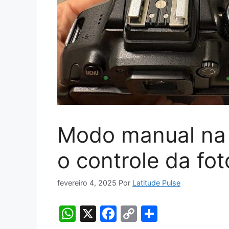
Modo manual na
o controle da fot
fevereiro 4, 2025
Por
Latitude Pulse
W
X
F
C
S