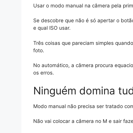
h
a
o
h
Usar o modo manual na câmera pela prim
at
c
p
ar
s
e
y
e
Se descobre que não é só apertar o botão
A
b
Li
e qual ISO usar.
p
o
n
Três coisas que pareciam simples quando
p
o
k
foto.
k
No automático, a câmera procura equacio
os erros.
Ninguém domina tudo
Modo manual não precisa ser tratado com
Não vai colocar a câmera no M e sair faze