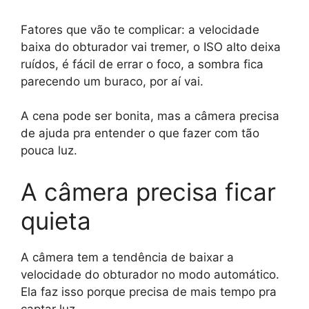
p
o
n
p
o
k
Fatores que vão te complicar: a velocidade
k
baixa do obturador vai tremer, o ISO alto deixa
ruídos, é fácil de errar o foco, a sombra fica
parecendo um buraco, por aí vai.
A cena pode ser bonita, mas a câmera precisa
de ajuda pra entender o que fazer com tão
pouca luz.
A câmera precisa ficar
quieta
A câmera tem a tendência de baixar a
velocidade do obturador no modo automático.
Ela faz isso porque precisa de mais tempo pra
captar luz.