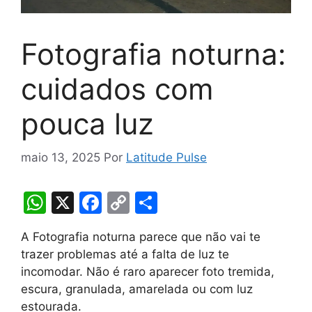
Fotografia noturna:
cuidados com
pouca luz
maio 13, 2025
Por
Latitude Pulse
W
X
F
C
S
h
a
o
h
A Fotografia noturna parece que não vai te
at
c
p
ar
trazer problemas até a falta de luz te
s
e
y
e
incomodar. Não é raro aparecer foto tremida,
A
b
Li
escura, granulada, amarelada ou com luz
estourada.