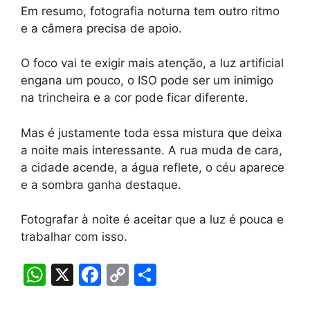
Em resumo, fotografia noturna tem outro ritmo
e a câmera precisa de apoio.
O foco vai te exigir mais atenção, a luz artificial
engana um pouco, o ISO pode ser um inimigo
na trincheira e a cor pode ficar diferente.
Mas é justamente toda essa mistura que deixa
a noite mais interessante. A rua muda de cara,
a cidade acende, a água reflete, o céu aparece
e a sombra ganha destaque.
Fotografar à noite é aceitar que a luz é pouca e
trabalhar com isso.
W
X
F
C
S
h
a
o
h