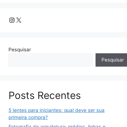
k
Instagram
X
Pesquisar
Pesquisar
Posts Recentes
5 lentes para iniciantes: qual deve ser sua
primeira compra?
Fotografia de arquitetura: prédios, linhas e