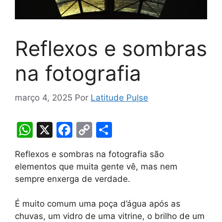
Reflexos e sombras
na fotografia
março 4, 2025
Por
Latitude Pulse
W
X
F
C
S
h
a
o
h
Reflexos e sombras na fotografia são
at
c
p
ar
elementos que muita gente vê, mas nem
s
e
y
e
sempre enxerga de verdade.
A
b
Li
É muito comum uma poça d’água após as
p
o
n
chuvas, um vidro de uma vitrine, o brilho de um