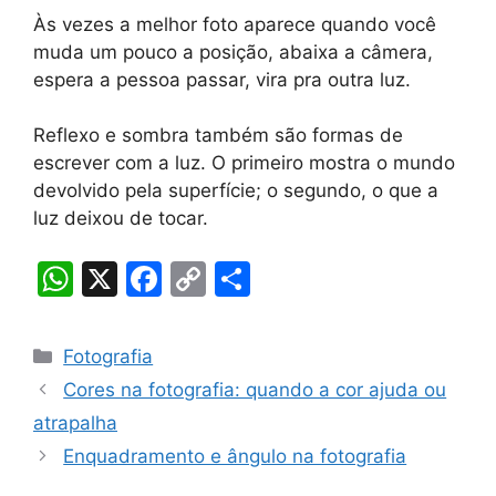
Às vezes a melhor foto aparece quando você
muda um pouco a posição, abaixa a câmera,
espera a pessoa passar, vira pra outra luz.
Reflexo e sombra também são formas de
escrever com a luz. O primeiro mostra o mundo
devolvido pela superfície; o segundo, o que a
luz deixou de tocar.
W
X
F
C
S
h
a
o
h
at
c
p
ar
Categorias
Fotografia
s
e
y
e
Cores na fotografia: quando a cor ajuda ou
A
b
Li
atrapalha
p
o
n
Enquadramento e ângulo na fotografia
p
o
k