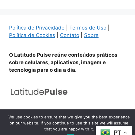
Política de Privacidade
|
Termos de Uso
|
Política de Cookies
|
Contato
|
Sobre
O Latitude Pulse reúne conteúdos práticos
sobre celulares, aplicativos, imagem e
tecnologia para o dia a dia.
© 2025–2026 | latitudepulse.com | Todos os direitos
We use cookies to ensure that we give you the best experience
reservados.
on our website. If you continue to use this site we will assume
that you are happy with it.
PT